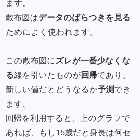
ます。
散布図は
データのばらつきを見る
ためによく使われます。
この散布図に
ズレが一番少なくな
る
線を引いたものが
回帰
であり、
新しい値だとどうなるか
予測
でき
ます。
回帰を利用すると、上のグラフで
あれば、もし15歳だと身長は何セ