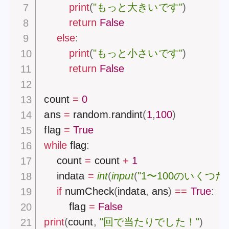
print
(
"もっと大きいです"
)
return
False
else
:
print
(
"もっと小さいです"
)
return
False
count 
=
0
ans 
=
 random
.
randint
(
1
,
100
)
flag 
=
True
while
 flag
:
    count 
=
 count 
+
1
    indata 
=
int
(
input
(
"1〜100のいくつ
if
 numCheck
(
indata
,
 ans
)
==
True
:
        flag 
=
False
print
(
count
,
"回で当たりでした！"
)