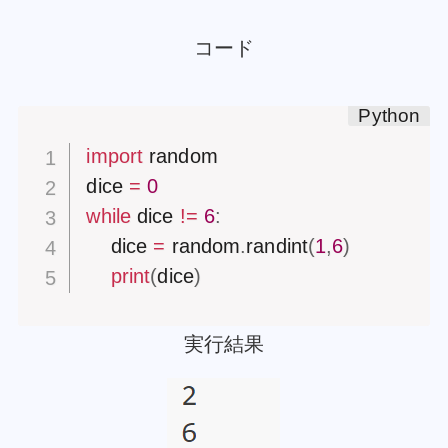
コード
import
 random

dice 
=
0
while
 dice 
!=
6
:
    dice 
=
 random
.
randint
(
1
,
6
)
print
(
dice
)
実行結果