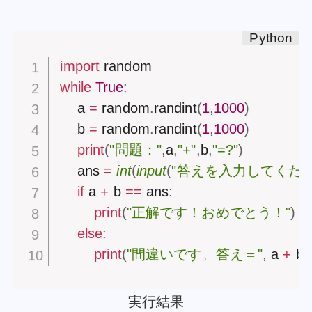
import
while
True
:
    a 
=
 random
.
randint
(
1
,
1000
)
    b 
=
 random
.
randint
(
1
,
1000
)
print
(
"問題："
,
a
,
"+"
,
b
,
"=?"
)
    ans 
=
int
(
input
(
"答えを入力してくださ
if
 a 
+
 b 
==
 ans
:
print
(
"正解です！おめでとう！"
)
else
:
print
(
"間違いです。答え＝"
,
 a 
+
 b
)
実行結果