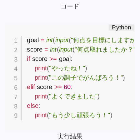
コード
goal 
=
int
(
input
(
"何点を目標にしますか？
score 
=
int
(
input
(
"何点取れましたか？"
)
if
 score 
>=
 goal
:
print
(
"やったね！"
)
print
(
"この調子でがんばろう！"
)
elif
 score 
>=
60
:
print
(
"よくできました"
)
else
:
print
(
"もう少し頑張ろう！"
)
実行結果