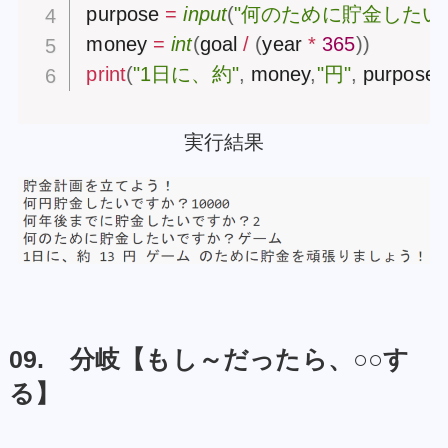
purpose 
=
input
(
"何のために貯金したい
money 
=
int
(
goal 
/
(
year 
*
365
)
)
print
(
"1日に、約"
,
 money
,
"円"
,
 purpose 
,
実行結果
09. 分岐【もし～だったら、○○す
る】