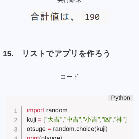
15. リストでアプリを作ろう
コード
import
 random

kuji 
=
[
"大吉"
,
"中吉"
,
"小吉"
,
"凶"
,
"神"
]
otsuge 
=
 random
.
choice
(
kuji
)
print
(
otsuge
)