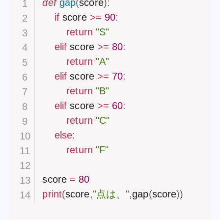
def
gap
(
score
)
:
if
 score 
>=
90
:
return
"S"
elif
 score 
>=
80
:
return
"A"
elif
 score 
>=
70
:
return
"B"
elif
 score 
>=
60
:
return
"C"
else
:
return
"F"
score 
=
80
print
(
score
,
"点は、"
,
gap
(
score
)
)