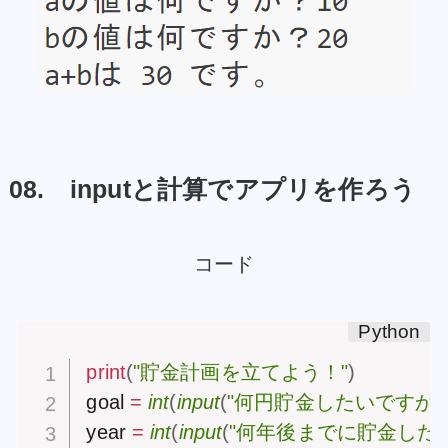
08. inputと計算でアプリを作ろう
コード
print
(
"貯金計画を立てよう！"
)
goal 
=
int
(
input
(
"何円貯金したいですか？
year 
=
int
(
input
(
"何年後までに貯金した