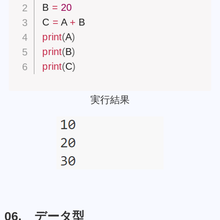
B 
=
20
C 
=
 A 
+
print
(
A
)
print
(
B
)
print
(
C
)
実行結果
06. データ型