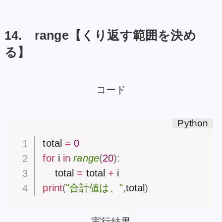
14. range【くり返す範囲を決め
る】
コード
total 
=
0
for
 i 
in
range
(
20
)
:
    total 
=
 total 
+
print
(
"合計値は、"
,
total
)
実行結果