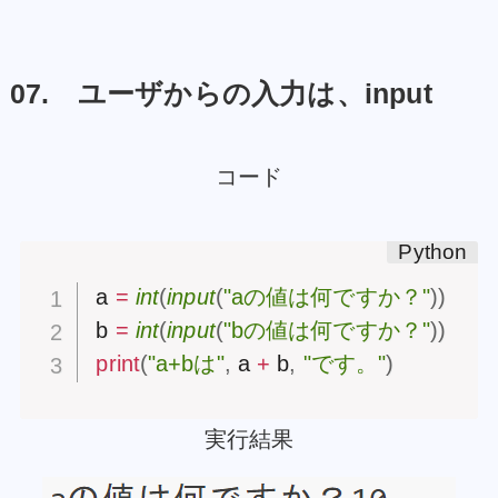
07. ユーザからの入力は、input
コード
a 
=
int
(
input
(
"aの値は何ですか？"
)
)
b 
=
int
(
input
(
"bの値は何ですか？"
)
)
print
(
"a+bは"
,
 a 
+
 b
,
"です。"
)
実行結果