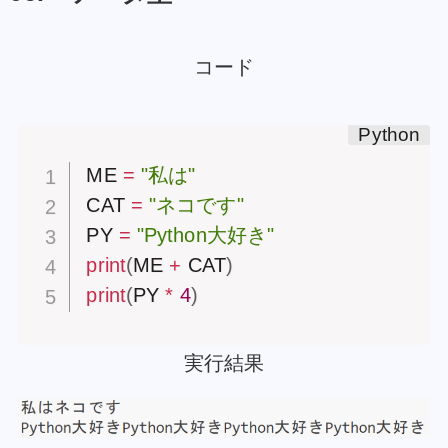
コード
ME 
=
"私は"
CAT 
=
"ネコです"
PY 
=
"Python大好き"
print
(
ME 
+
 CAT
)
print
(
PY 
*
4
)
実行結果