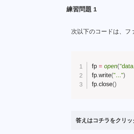
練習問題 1
次以下のコードは、フ
fp 
=
open
(
"data
fp
.
write
(
"..."
)
fp
.
close
(
)
答えはコチラをクリッ