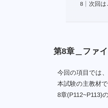
次回は
第8章＿ファ
今回の項目では
本試験の主教材で
8章(P112~P11