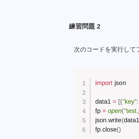
練習問題 2
次のコードを実行して
import
 json

data1 
=
[
{
"key"
:
fp 
=
open
(
"test
json
.
write
(
data
fp
.
close
(
)