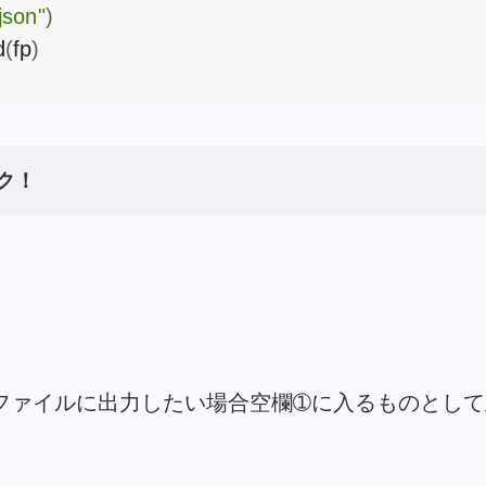
.json"
)
d
(
fp
)
ク！
ファイルに出力したい場合空欄➀に入るものとして