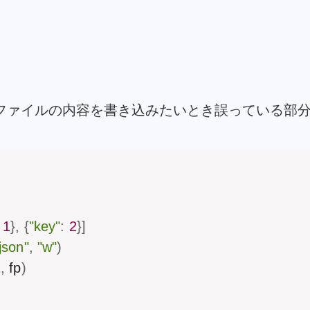
ファイルの内容を書き込みたいとき誤っている部
1
}
,
{
"key"
:
2
}
]
.json"
,
"w"
)
1
,
 fp
)