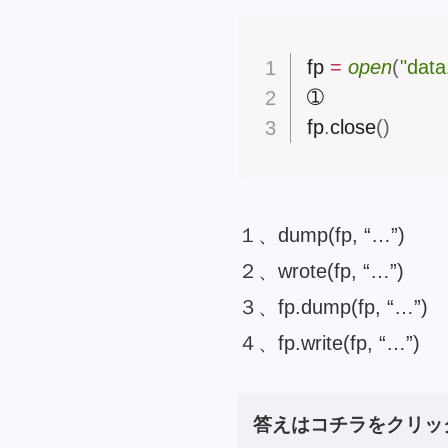
fp 
=
open
(
"data
➀

fp
.
close
(
)
１、dump(fp, “…”)
２、wrote(fp, “…”)
３、fp.dump(fp, “…”)
４、fp.write(fp, “…”)
答えはコチラをクリッ